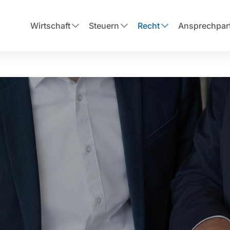
Wirtschaft
Steuern
Recht
Ansprechpar
recht
Gesellschaftsrecht
zur Übersicht
zur Übersicht
Karriere
lienrecht
zum Gesellschaftsrecht
zur Karriereübersicht
Transaktionsberatung
Begleitung bei der Betriebsprüfung
Family Office
Aktuelle Stellenangebote
Unternehmensbewertung
Finanzbuchhaltung
gsrecht
Stiftung
Praktikum & Ausbildung
zur Finanzbuchhaltung
Wirtschaftsprüfung
Wirtschaftsrecht
Digitale Finanzbuchhaltung
Über Uns
teuerberater
Ihre Rechtsanwält
rafrecht
Unternehmensgründung
uerberater unterstützen
Unsere Rechtsanwälte begleite
Über HDT
Gründungsberatung
n und Selbstständige bei allen
Unternehmen, Organisationen 
strafrecht
zu Unternehmensgründung