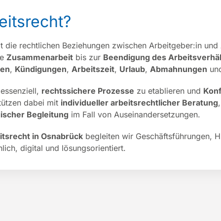
eitsrecht?
t die rechtlichen Beziehungen zwischen Arbeitgeber:in und
ie
Zusammenarbeit
bis zur
Beendigung des Arbeitsverhäl
gen
,
Kündigungen
,
Arbeitszeit
,
Urlaub
,
Abmahnungen
und
essenziell,
rechtssichere Prozesse
zu etablieren und
Konf
stützen dabei mit
individueller arbeitsrechtlicher Beratung
gischer Begleitung
im Fall von Auseinandersetzungen.
itsrecht in Osnabrück
begleiten wir Geschäftsführungen, 
ich, digital und lösungsorientiert.