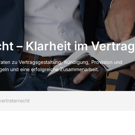
en Anliegen – von der
Privatpersonen bei rechtlichen
haltung bis zur strategischen
Fragestellungen – kompetent, p
Service
Jahresabschluss
ung.
und lösungsorientiert.
ht
Praxisgründung &
Praxisübertragung für Heil
Downloads
Lohnbuchhaltung
Start-up Beratung
Glossar
ht – Klarheit im Vertra
Start-up-Beratung
Anreise
Steuererklärung
aten zu Vertragsgestaltung, Kündigung, Provision und
egeln und eine erfolgreiche Zusammenarbeit.
Steuerliche Gestaltungsberatung
Unternehmensnachfolge
ertreterrecht