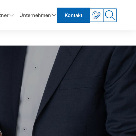
tner
Unternehmen
Kontakt
Handelsrecht
zum Handelsrecht
Suchen
Handelsvertreterrecht
e
Ihre Wirtschaftsprüfer
Weiteres
n
Unsere Wirtschaftsprüfer prüfen Ihre
und
Jahresabschlüsse, unterstützen Sie bei
Unternehmensumstrukturierung