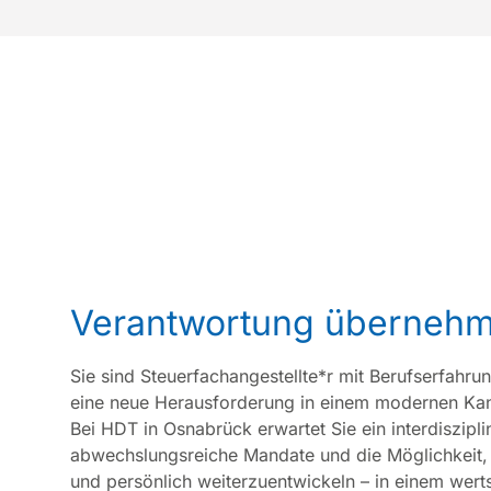
und rechtliche Fragen.
steuerlich
Finanzbuch
Steuerplan
Unternehmenskauf &
Steuerrec
Unternehmensverkauf
Verantwortung überneh
Sie sind Steuerfachangestellte*r mit Berufserfahr
eine neue Herausforderung in einem modernen Ka
Bei HDT in Osnabrück erwartet Sie ein interdiszipl
abwechslungsreiche Mandate und die Möglichkeit, 
und persönlich weiterzuentwickeln – in einem wer